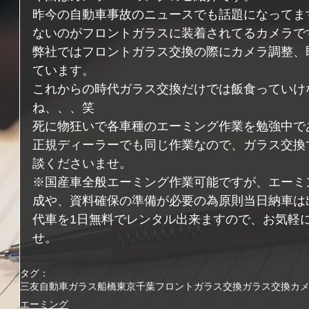
昨今の自動車事故のニュースでも話題になってま
ないのがフロントガラスに装着されてるカメラで
弊社ではフロントガラス交換の際にカメラ調整、
ています。
これからの時代ガラス交換だけでは飯食っていけ
ね、、、笑
死に物狂いで各車種のエーミング作業を勉強中で
正規ディーラーでも同じ作業なので、ガラス交換
談くださいませ。
※国産車全般エーミング作業可能ですが、エーミ
成や、資料確保の準備が必要の為原則当日納車は
代車を1日無料でレンタル出来ますので、お気軽
せ。 
タグ：
三友自動車ガラス
船橋
東京
千葉
フロントガラス交換
ガラス交換
カ
エーミング