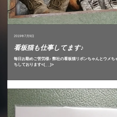
2019年7月9日
看板猫も仕事してます♪
毎日お勤めご苦労様♪ 弊社の看板猫リボンちゃんとウメち
ちしております<(_ _)>