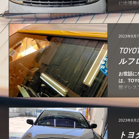
に出張整
弊社の出
出来る事
れば、弊
2023年9月
TOY
ルフ
お世話に
は、TO
能ドレス
いただき
抵抗があ
押し商品で
2023年8月
トヨ