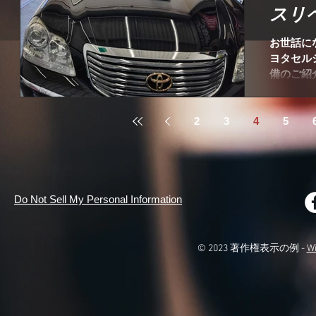
スリ
お世話に
ヨタセル
備のご紹
ていただ
００円玉
きさ関係
2
3
4
5
Do Not Sell My Personal Information
© 2023 著作権表示の例 -
W