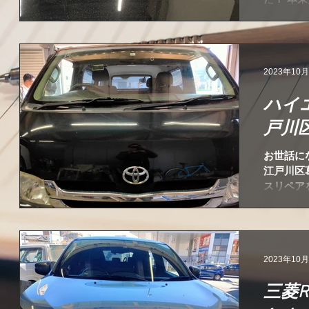
社の技術
回緊張し
2023年10
ハイ
戸川
お世話に
江戸川区
スリペア
と思いま
いませ。
ないスペー
2023年10
三菱