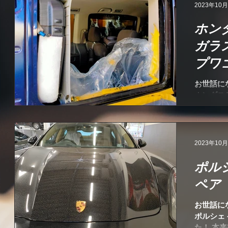
2023年10
ホン
ガラ
プワ
古ガ
お世話に
ホンダス
葉、
す。 ガ
注意の下
ました！
対応の高
2023年10
ポル
ペア
お世話に
ポルシェ
た！ 本