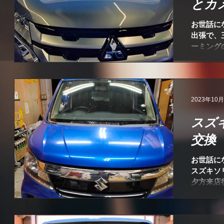
とカ
お世話に
出張で、
ーミング
車なので
ではガラ
2023年10
スズ
交換
お世話に
スズキソ
夕方来店
作業を完
にて保管
ました。..