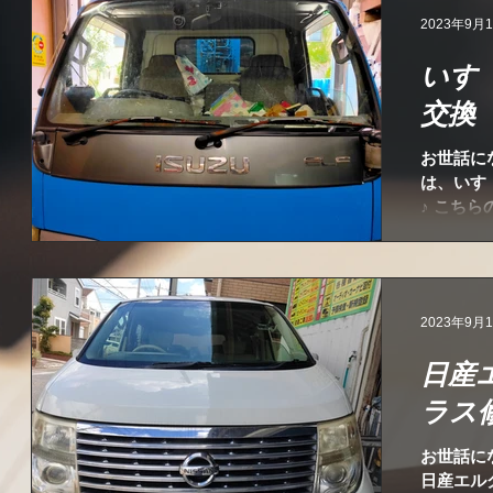
2023年9月
いす
交換
お世話に
は、いす
♪ こち
のはめ込
可能です
すので、
2023年9月
日産
ラス
お世話に
日産エル