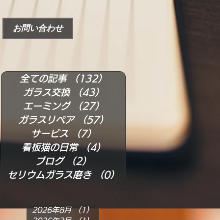
お問い合わせ
全ての記事
（132）
132件の記事
ガラス交換
（43）
43件の記事
エーミング
（27）
27件の記事
ガラスリペア
（57）
57件の記事
サービス
（7）
7件の記事
看板猫の日常
（4）
4件の記事
ブログ
（2）
2件の記事
セリウムガラス磨き
（0）
0件の記事
2026年8月
（1）
1件の記事