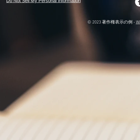
Do Not Sell My Personal Information
© 2023 著作権表示の例 -
W