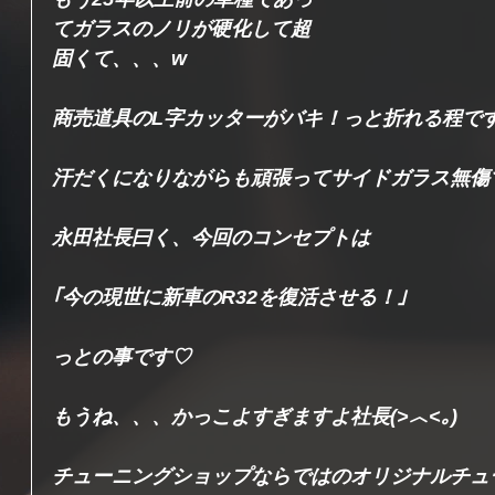
てガラスのノリが硬化して超
固くて、、、w
商売道具のL字カッターがバキ！っと折れる程で
汗だくになりながらも頑張ってサイドガラス無傷
永田社長曰く、今回のコンセプトは
｢今の現世に新車のR32を復活させる！｣
っとの事です♡
もうね、、、かっこよすぎますよ社長(>︿<｡)
チューニングショップならではのオリジナルチュ