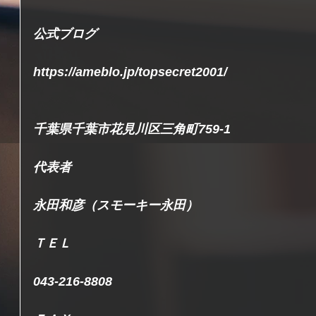
公式ブログ
https://ameblo.jp/topsecret2001/
千葉県千葉市花見川区三角町759-1
代表者
永田和彦（スモーキー永田）
ＴＥＬ
043-216-8808