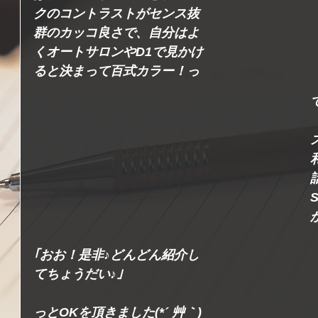
クのコントラストがセンス抜
群のカッコ良さで、自分はよ
くオートサロンやD1で見かけ
ると決まって百式カラー！っ
｢おお！是非♪どんどん紹介し
てちょうだい♪｣
っとOKを頂きました(*´ 艸｀)