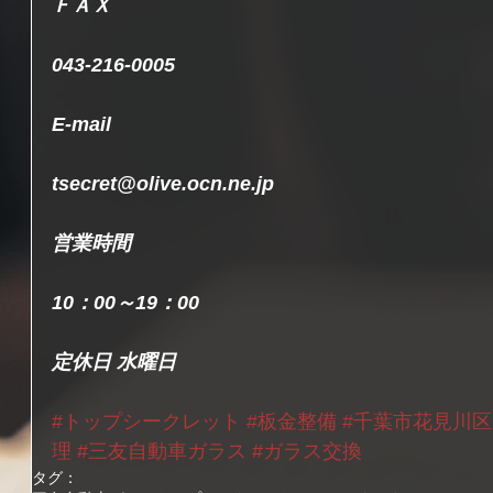
ＦＡＸ
043-216-0005
E-mail
tsecret@olive.ocn.ne.jp
営業時間
10：00～19：00
定休日 水曜日
#トップシークレット
#板金整備
#千葉市花見川区
理
#三友自動車ガラス
#ガラス交換
タグ：