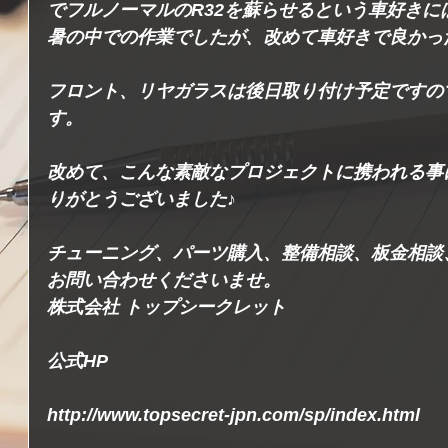
でフルノーマルのR32を蘇らせるという車好きに
暑の中での作業でしたが、改めて車好きで良かっ
フロント、リヤガラスは後日取り付け予定ですの
す。
改めて、こんな素敵なプロジェクトに携われる事
りがとうございました♪
チューニング、パーツ購入、整備相談、板金相談
お問い合わせくださいませ。
株式会社 トップシークレット
公式HP
http://www.topsecret-jpn.com/sp/index.html