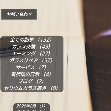
お問い合わせ
全ての記事
（132）
132件の記事
ガラス交換
（43）
43件の記事
エーミング
（27）
27件の記事
ガラスリペア
（57）
57件の記事
サービス
（7）
7件の記事
看板猫の日常
（4）
4件の記事
ブログ
（2）
2件の記事
セリウムガラス磨き
（0）
0件の記事
2026年8月
（1）
1件の記事