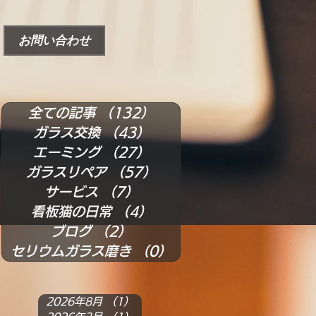
お問い合わせ
全ての記事
（132）
132件の記事
ガラス交換
（43）
43件の記事
エーミング
（27）
27件の記事
ガラスリペア
（57）
57件の記事
サービス
（7）
7件の記事
看板猫の日常
（4）
4件の記事
ブログ
（2）
2件の記事
セリウムガラス磨き
（0）
0件の記事
2026年8月
（1）
1件の記事