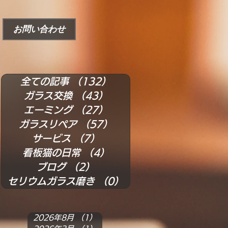
お問い合わせ
全ての記事
（132）
132件の記事
ガラス交換
（43）
43件の記事
エーミング
（27）
27件の記事
ガラスリペア
（57）
57件の記事
サービス
（7）
7件の記事
看板猫の日常
（4）
4件の記事
ブログ
（2）
2件の記事
セリウムガラス磨き
（0）
0件の記事
2026年8月
（1）
1件の記事